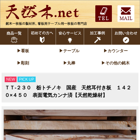
▶看板
▶テーブル
▶カウンター
▶彫刻
▶丸棒
▶その他の銘木
NEW
PICK UP
ＴＴ-２３０ 栃トチノキ 国産 天然耳付き板 １４２
０×４５０ 表面電気カンナ済【天然乾燥材】