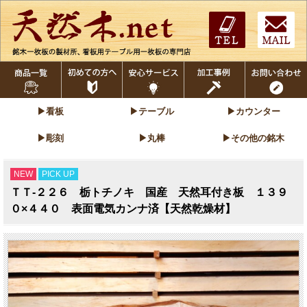
▶看板
▶テーブル
▶カウンター
▶彫刻
▶丸棒
▶その他の銘木
NEW
PICK UP
ＴＴ-２２６ 栃トチノキ 国産 天然耳付き板 １３９
０×４４０ 表面電気カンナ済【天然乾燥材】