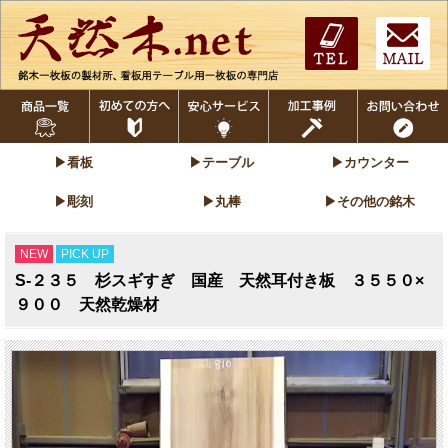
▶看板
▶テーブル
▶カウンター
▶彫刻
▶丸棒
▶その他の銘木
NEW
PICK UP
S-２３５ 杉スギすぎ 国産 天然耳付き板 ３５５０×
９００ 天然乾燥材