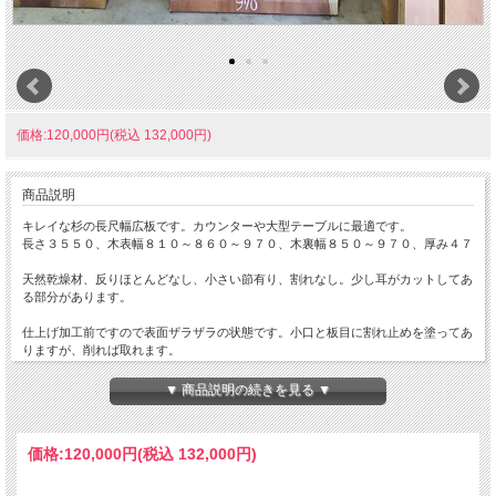
価格:120,000円(税込 132,000円)
商品説明
キレイな杉の長尺幅広板です。カウンターや大型テーブルに最適です。
長さ３５５０、木表幅８１０～８６０～９７０、木裏幅８５０～９７０、厚み４７
天然乾燥材、反りほとんどなし、小さい節有り、割れなし。少し耳がカットしてあ
る部分があります。
仕上げ加工前ですので表面ザラザラの状態です。小口と板目に割れ止めを塗ってあ
りますが、削れば取れます。
詳細画像や詳細寸法がご希望の場合、また表面仕上げ加工やテーブル、看板製作を
▼ 商品説明の続きを見る ▼
ご希望の場合はお問い合わせよりご連絡いただけましたらお見積りさせていただき
ます。
価格:
120,000円
(税込 132,000円)