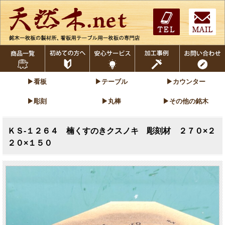
▶看板
▶テーブル
▶カウンター
▶彫刻
▶丸棒
▶その他の銘木
ＫＳ-１２６４ 楠くすのきクスノキ 彫刻材 ２７０×２
２０×１５０