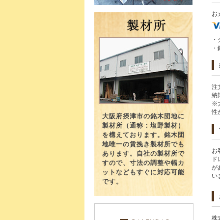
お
・
・
注
納
※
性
大阪府摂津市の銘木団地に
製材所（通称：塩野製材）
を構えております。銘木団
地唯一の賃挽き製材所でも
お
あります。自社の製材所で
ド
すので、寸法の調整や幅カ
が
ットなどもすぐに対応可能
い
です。
株