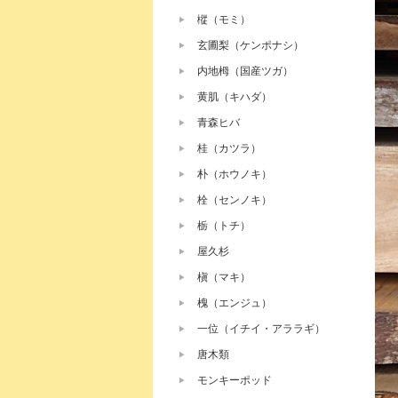
樅（モミ）
玄圃梨（ケンポナシ）
内地栂（国産ツガ）
黄肌（キハダ）
青森ヒバ
桂（カツラ）
朴（ホウノキ）
栓（センノキ）
栃（トチ）
屋久杉
槇（マキ）
槐（エンジュ）
一位（イチイ・アララギ）
唐木類
モンキーポッド