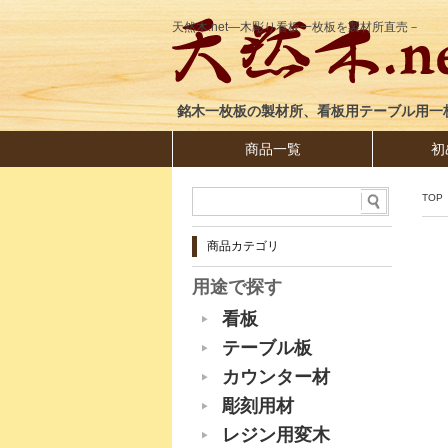
天然木.net―木彫り看板一枚板を製材所直売－
銘木一枚板の製材所、看板用テーブル用一
商品一覧
初
TOP
商品カテゴリ
用途で探す
看板
テーブル板
カウンター材
彫刻用材
レジン用変木