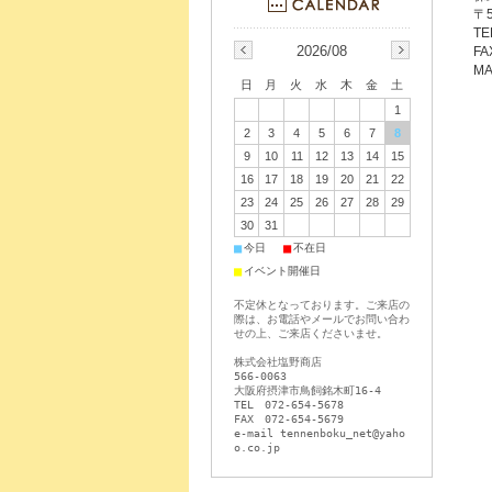
〒
TE
2026/08
FA
MA
日
月
火
水
木
金
土
1
2
3
4
5
6
7
8
9
10
11
12
13
14
15
16
17
18
19
20
21
22
23
24
25
26
27
28
29
30
31
■
■
今日
不在日
■
イベント開催日
不定休となっております。ご来店の
際は、お電話やメールでお問い合わ
せの上、ご来店くださいませ。
株式会社塩野商店
566-0063
大阪府摂津市鳥飼銘木町16-4
TEL 072-654-5678
FAX 072-654-5679
e-mail tennenboku_net@yaho
o.co.jp