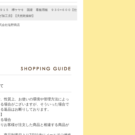
-９１５ 欅ケヤキ 国産 看板用板 ９３０×６００【仕
げ加工済】【天然乾燥材】
式会社塩野商店
て
で、性質上、お使いの環境や管理方法によっ
じる場合がございますが、そういった場合で
よる返品はお断りしております。
件】
ある場合
よりお客様が注文した商品と相違する商品が