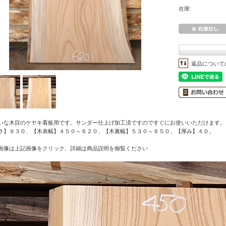
在庫:
返品について
いな木目のケヤキ看板用です。サンダー仕上げ加工済ですのですぐにお使いいただけます。
さ】９３０、【木表幅】４５０～６２０、【木裏幅】５３０～６５０、【厚み】４０。
画像は上記画像をクリック、詳細は商品説明を御覧ください