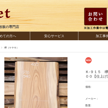
枚板の専門店
めての方へ
安心サービス
加工事
欅（ケヤキ）
Ｋ-９１５ 
００【仕上げ
価格:
メーカー：
数量: