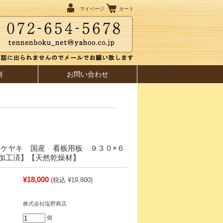
マイページ
カート
例
お問い合わせ
欅ケヤキ 国産 看板用板 ９３０×６
加工済】【天然乾燥材】
¥18,000
(税込 ¥19,800)
株式会社塩野商店
個