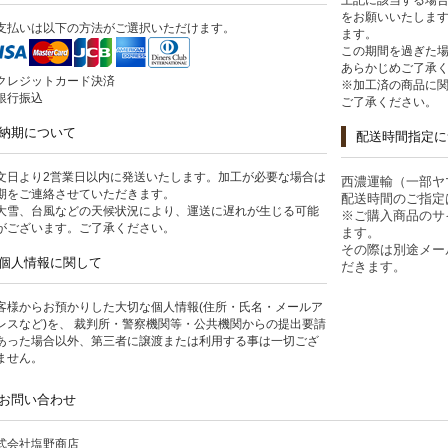
上記に該当する場合
をお願いいたしま
支払いは以下の方法がご選択いただけます。
ます。
この期間を過ぎた
あらかじめご了承
クレジットカード決済
※加工済の商品に
銀行振込
ご了承ください。
納期について
配送時間指定に
文日より2営業日以内に発送いたします。加工が必要な場合は
西濃運輸（一部ヤ
期をご連絡させていただきます。
配送時間のご指定
大雪、台風などの天候状況により、運送に遅れが生じる可能
※ご購入商品のサ
がございます。ご了承ください。
ます。
その際は別途メー
個人情報に関して
だきます。
客様からお預かりした大切な個人情報(住所・氏名・メールア
レスなど)を、 裁判所・警察機関等・公共機関からの提出要請
あった場合以外、第三者に譲渡または利用する事は一切ござ
ません。
お問い合わせ
式会社塩野商店