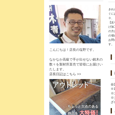
きれ
ぐに
０、
【反
げ加
の方
の場
お問
す。
こんにちは！店長の塩野です。
なかなか高級で手が出せない銘木の
数々を製材所直売で皆様にお届けい
たします。
店長日記はこちら >>
全
※
※
※
ざ