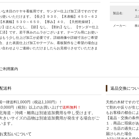
Ｋ
いな木目のケヤキ看板用です。サンダー仕上げ加工済ですのです
製品名:
お使いいただけます。【長さ】９３０、【木表幅】４５０～６２
上
【木裏幅】５３０～６５０、【厚み】４０。 【天然乾燥材】、
メーカー:
株
り】ほとんどなし、【節】なし、【割れ】なし。 【サンダー仕上
工済】です。若干厚みのムラがございます。テーブル用にお使い
はもう少し仕上げ加工が必要です。詳細画像や詳細寸法がご希望
合、また表面仕上げ加工やテーブル、看板製作をご希望の場合は
い合わせよりご連絡いただけましたらお見積りさせていただきま
ご利用案内
配送料
返品交換につい
国一律送料1,000円（税込1,100円）！
天然の木材ですの
10,000円（税別）以上のお買い上げで
送料無料！
て割れや反りが生
北海道・沖縄・離島は別途追加費用を申し受けます。
もお客様の都合に
大きいサイズの品物は別途追加費用が発生する場合がご
【返品・交換の条
います。
１．商品に瑕疵が
２．当店の過失に
お支払いについて
届けられた場合