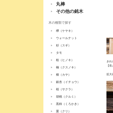
丸棒
その他の銘木
木の種類で探す
欅（ケヤキ）
ウォールナット
杉（スギ）
タモ
桧（ヒノキ）
きれ
【長
楠（クスノキ）
拡大
榧（カヤ）
銀杏（イチョウ）
桜（サクラ）
胡桃（クルミ）
黒柿（くろかき）
栗（クリ）