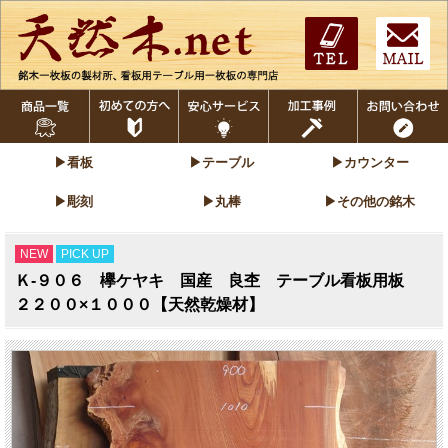
▶看板
▶テーブル
▶カウンター
▶彫刻
▶丸棒
▶その他の銘木
NEW
PICK UP
Ｋ-９０６ 欅ケヤキ 国産 良杢 テーブル看板用板
２２００×１０００【天然乾燥材】