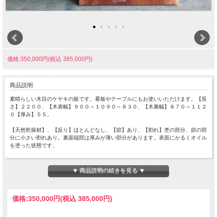
価格:350,000円(税込 385,000円)
商品説明
素晴らしい木目のケヤキの板です。看板やテーブルにもお使いいただけます。【長
さ】２２００、【木表幅】９００～１０９０～８３０、【木裏幅】８７０～１１２
０【厚み】５５。
【天然乾燥材】、【反り】ほとんどなし、【節】あり、【割れ】杢の部分、節の部
分に小さい割れあり。裏面端部は厚みが薄い部分があります。表面にかるくオイル
を塗った状態です。
オモテ面電気カンナで軽く削ってます。裏面は製材のままです。詳細画像や詳細寸
法がご希望の場合、また表面仕上げ加工やテーブル、看板製作をご希望の場合はお
▼ 商品説明の続きを見る ▼
問い合わせよりご連絡いただけましたらお見積りさせていただきます。
価格:
350,000円
(税込 385,000円)