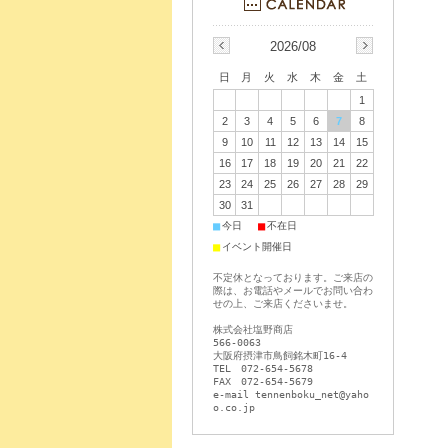
2026/08
日
月
火
水
木
金
土
1
2
3
4
5
6
7
8
9
10
11
12
13
14
15
16
17
18
19
20
21
22
23
24
25
26
27
28
29
30
31
■
■
今日
不在日
■
イベント開催日
不定休となっております。ご来店の
際は、お電話やメールでお問い合わ
せの上、ご来店くださいませ。
株式会社塩野商店
566-0063
大阪府摂津市鳥飼銘木町16-4
TEL 072-654-5678
FAX 072-654-5679
e-mail tennenboku_net@yaho
o.co.jp