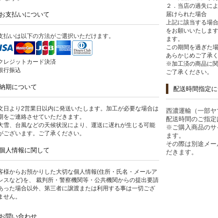
２．当店の過失に
お支払いについて
届けられた場合
上記に該当する場合
をお願いいたしま
支払いは以下の方法がご選択いただけます。
ます。
この期間を過ぎた
あらかじめご了承
クレジットカード決済
※加工済の商品に
銀行振込
ご了承ください。
納期について
配送時間指定に
文日より2営業日以内に発送いたします。加工が必要な場合は
西濃運輸（一部ヤ
期をご連絡させていただきます。
配送時間のご指定
大雪、台風などの天候状況により、運送に遅れが生じる可能
※ご購入商品のサ
がございます。ご了承ください。
ます。
その際は別途メー
個人情報に関して
だきます。
客様からお預かりした大切な個人情報(住所・氏名・メールア
レスなど)を、 裁判所・警察機関等・公共機関からの提出要請
あった場合以外、第三者に譲渡または利用する事は一切ござ
ません。
お問い合わせ