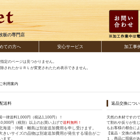
枚板の専門店
めての方へ
安心サービス
加工事
ご指定のページは見つかりません。
削除されたかＵＲＬが変更されたため表示できません。
ご利用案内
配送料
返品交換につい
国一律送料1,000円（税込1,100円）！
天然の木材ですの
10,000円（税別）以上のお買い上げで
送料無料！
て割れや反りが生
北海道・沖縄・離島は別途追加費用を申し受けます。
もお客様の都合に
大きいサイズの品物は別途追加費用が発生する場合がご
【返品・交換の条
います。
１．商品に瑕疵が