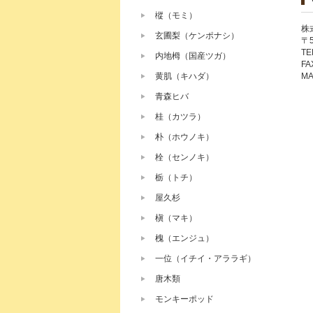
樅（モミ）
株
玄圃梨（ケンポナシ）
〒
TE
内地栂（国産ツガ）
FA
黄肌（キハダ）
MA
青森ヒバ
桂（カツラ）
朴（ホウノキ）
栓（センノキ）
栃（トチ）
屋久杉
槇（マキ）
槐（エンジュ）
一位（イチイ・アララギ）
唐木類
モンキーポッド