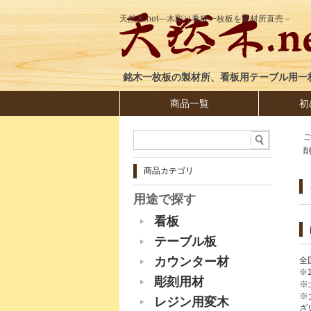
天然木.net―木彫り看板一枚板を製材所直売－
銘木一枚板の製材所、看板用テーブル用一
商品一覧
初
商品カテゴリ
用途で探す
看板
テーブル板
カウンター材
全
※
彫刻用材
※
※
レジン用変木
ざ