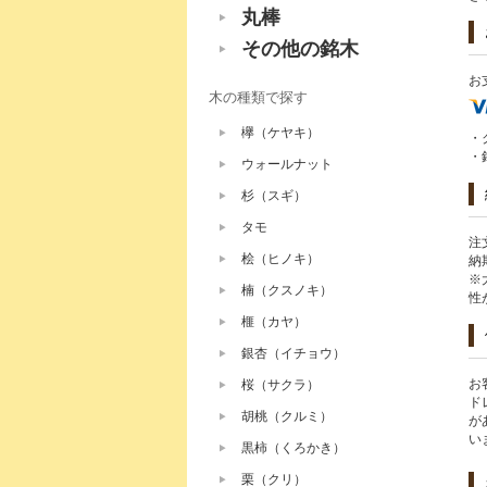
丸棒
その他の銘木
お
木の種類で探す
欅（ケヤキ）
・
・
ウォールナット
杉（スギ）
タモ
注
桧（ヒノキ）
納
※
楠（クスノキ）
性
榧（カヤ）
銀杏（イチョウ）
お
桜（サクラ）
ド
胡桃（クルミ）
が
い
黒柿（くろかき）
栗（クリ）