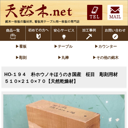
▶看板
▶テーブル
▶カウンター
▶彫刻
▶丸棒
▶その他の銘木
HO-１９４ 朴ホウノキほうのき国産 柾目 彫刻用材
５１０×２１０×７０【天然乾燥材】