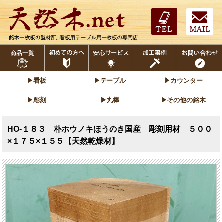
▶看板
▶テーブル
▶カウンター
▶彫刻
▶丸棒
▶その他の銘木
HO-１８３ 朴ホウノキほうのき国産 彫刻用材 ５００
×１７５×１５５【天然乾燥材】