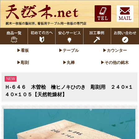
▶看板
▶テーブル
▶カウンター
▶彫刻
▶丸棒
▶その他の銘木
NEW
Ｈ-６４６ 木曽桧 檜ヒノキひのき 彫刻用 ２４０×１
４０×１０５【天然乾燥材】