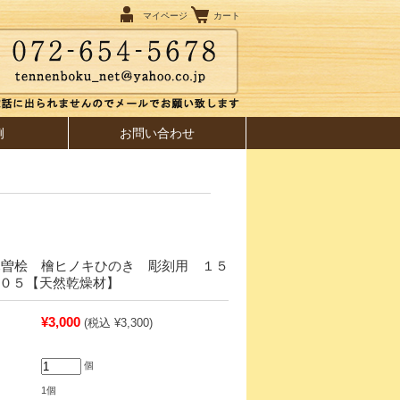
マイページ
カート
例
お問い合わせ
木曽桧 檜ヒノキひのき 彫刻用 １５
１０５【天然乾燥材】
¥3,000
(税込 ¥3,300)
個
1個