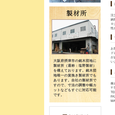
注
納
※
性
お
ド
が
大阪府摂津市の銘木団地に
い
製材所（通称：塩野製材）
を構えております。銘木団
地唯一の賃挽き製材所でも
あります。自社の製材所で
株
すので、寸法の調整や幅カ
〒
ットなどもすぐに対応可能
TE
です。
FA
MA