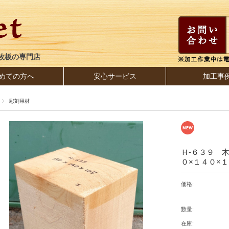
枚板の専門店
めての方へ
安心サービス
加工事
彫刻用材
Ｈ-６３９ 
０×１４０×
価格:
数量:
在庫: