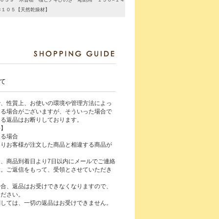
×１０５【天然乾燥材】
て
で、性質上、お使いの環境や管理方法によっ
じる場合がございますが、そういった場合で
よる返品はお断りしております。
件】
ある場合
よりお客様が注文した商品と相違する商品が
、商品到着日より7日以内にメールでご連絡
す。ご返信をもって、受領とさせていただき
場合、返品はお受けできなくなりますので、
ください。
関しては、一切の返品はお受けできません。