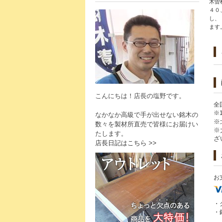
木曽
４０
し、
ます
こんにちは！店長の塩野です。
全
※
なかなか高級で手が出せない銘木の
※
数々を製材所直売で皆様にお届けい
※
たします。
ざ
店長日記はこちら >>
お
・
・