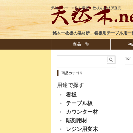
天然木.net―木彫り看板一枚板を製材所直売－
銘木一枚板の製材所、看板用テーブル用一
商品一覧
初
TOP
商品カテゴリ
用途で探す
看板
テーブル板
カウンター材
彫刻用材
レジン用変木