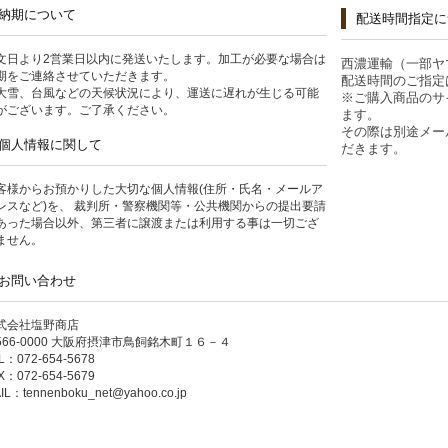
納期について
配送時間指定に
文日より2営業日以内に発送いたします。加工が必要な場合は
西濃運輸（一部ヤ
期をご連絡させていただきます。
配送時間のご指定
大雪、台風などの天候状況により、運送に遅れが生じる可能
※ご購入商品のサ
がございます。ご了承ください。
ます。
その際は別途メー
個人情報に関して
だきます。
客様からお預かりした大切な個人情報(住所・氏名・メールア
レスなど)を、 裁判所・警察機関等・公共機関からの提出要請
あった場合以外、第三者に譲渡または利用する事は一切ござ
ません。
お問い合わせ
式会社塩野商店
566-0000 大阪府摂津市鳥飼銘木町１６－４
L：072-654-5678
X：072-654-5679
IL：
tennenboku_net@yahoo.co.jp