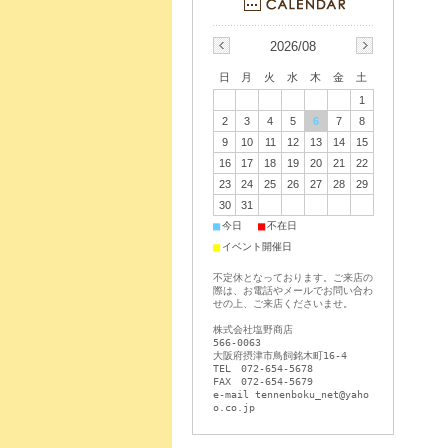
2026/08
日
月
火
水
木
金
土
1
2
3
4
5
6
7
8
9
10
11
12
13
14
15
16
17
18
19
20
21
22
23
24
25
26
27
28
29
30
31
■
■
今日
不在日
■
イベント開催日
不定休となっております。ご来店の
際は、お電話やメールでお問い合わ
せの上、ご来店くださいませ。
株式会社塩野商店
566-0063
大阪府摂津市鳥飼銘木町16-4
TEL 072-654-5678
FAX 072-654-5679
e-mail tennenboku_net@yaho
o.co.jp