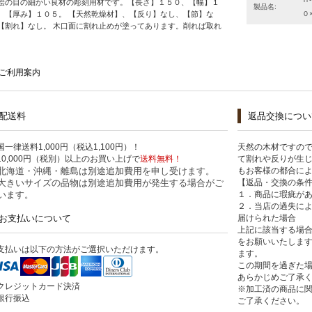
桧の目の細かい良材の彫刻用材です。【長さ】１５０、【幅】１
製品名:
、【厚み】１０５。 【天然乾燥材】、【反り】なし、【節】な
０
【割れ】なし。 木口面に割れ止めが塗ってあります。削れば取れ
。
ご利用案内
配送料
返品交換につい
国一律送料1,000円（税込1,100円）！
天然の木材ですの
10,000円（税別）以上のお買い上げで
送料無料！
て割れや反りが生
北海道・沖縄・離島は別途追加費用を申し受けます。
もお客様の都合に
大きいサイズの品物は別途追加費用が発生する場合がご
【返品・交換の条
います。
１．商品に瑕疵が
２．当店の過失に
お支払いについて
届けられた場合
上記に該当する場合
をお願いいたしま
支払いは以下の方法がご選択いただけます。
ます。
この期間を過ぎた
あらかじめご了承
クレジットカード決済
※加工済の商品に
銀行振込
ご了承ください。