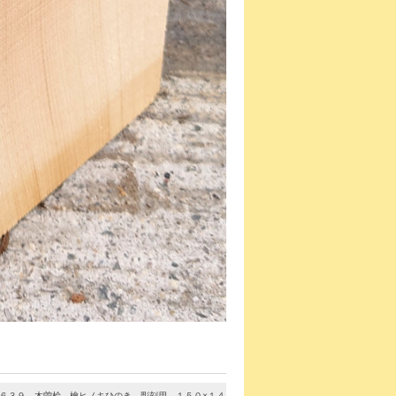
-６３９ 木曽桧 檜ヒノキひのき 彫刻用 １５０×１４