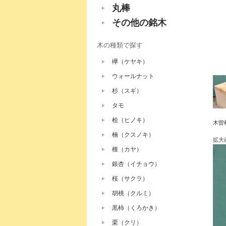
丸棒
その他の銘木
木の種類で探す
欅（ケヤキ）
ウォールナット
杉（スギ）
タモ
桧（ヒノキ）
木曽
楠（クスノキ）
拡大
榧（カヤ）
銀杏（イチョウ）
桜（サクラ）
胡桃（クルミ）
黒柿（くろかき）
栗（クリ）